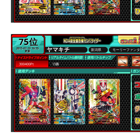
75位
ヤマキチ
2015-07-19 16:55
新潟県
モーリーファン
更新
300400Pt
13勝