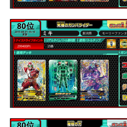
80位
ミキ
2015-08-01 15:15
新潟県
モーリーファン
更新
299400Pt
23勝
80位