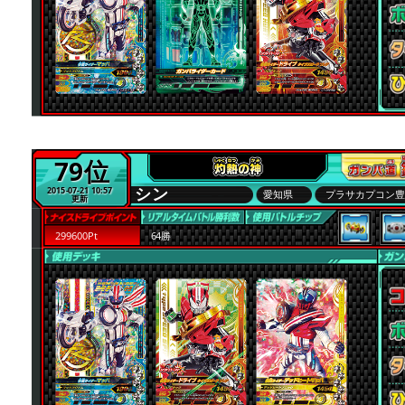
79位
シン
2015-07-21 10:57
愛知県
プラサカプコン
更新
299600Pt
64勝