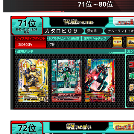
71位～80位
71位
カタロヒ０９
2015-07-20 18:53
愛知県
ナムコランドイ
更新
300800Pt
7勝
72位