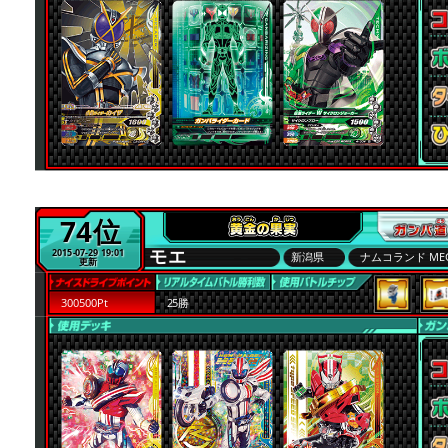
74位
モエ
2015-07-29 19:01
新潟県
ナムコランド ME
更新
300500Pt
25勝