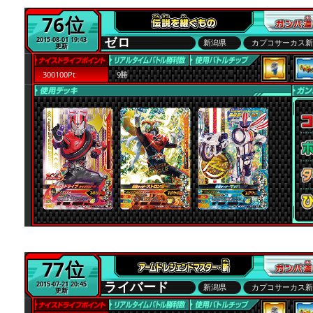
76位
ゼロ
2015-08-01 19:43
新潟県
カプコサーカス
更新
300100Pt
9勝
77位
ライバード
2015-07-21 20:45
新潟県
カプコサーカス
更新