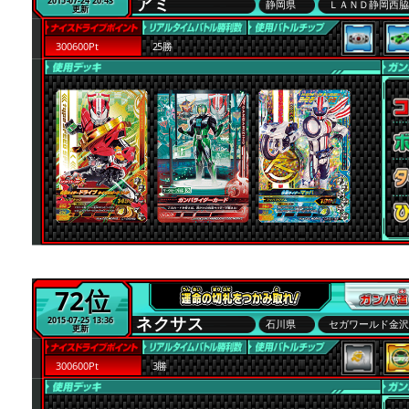
アミ
2015-07-24 20:43
静岡県
ＬＡＮＤ静岡西
更新
300600Pt
25勝
72位
ネクサス
2015-07-25 13:36
石川県
セガワールド金
更新
300600Pt
3勝