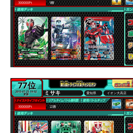
300000Pt
9勝
77位
ミサキ
2015-07-25 19:02
愛知県
イオン大高店
更新
300000Pt
22勝