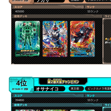
ツカサ
2014-06-07 更新
405000
SSランク
絆lv.
4位
オサナイコ
東京都
ビックカメラ有楽
2014-06-11 更新
394800
SSランク