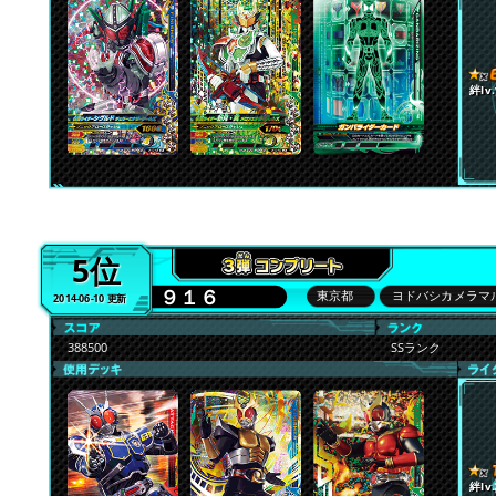
絆lv.
5位
９１６
東京都
ヨドバシカメラマ
2014-06-10 更新
388500
SSランク
絆lv.