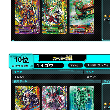
絆lv.
10位
４４ゴウ
京都府
北大路ビブレタイ
2014-06-08 更新
380500
SSランク
絆lv.