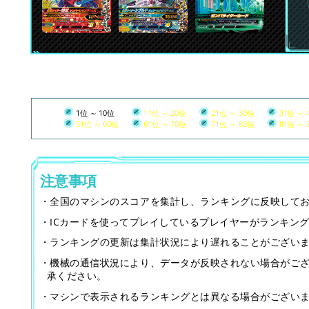
1位 ～ 10位
11位 ～ 20位
21位 ～ 30位
31位 ～ 
51位 ～ 60位
61位 ～ 70位
71位 ～ 80位
81位 ～ 
注意事項
・全国のマシンのスコアを集計し、ランキングに反映して
・ICカードを使ってプレイしているプレイヤーがランキン
・ランキングの更新は集計状況により遅れることがござい
・機械の通信状況により、データが反映されない場合がご
承ください。
・マシンで表示されるランキングとは異なる場合がござい