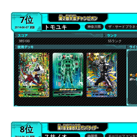
7位
トモユキ
神奈川県
ザ・サードプラネ
2014-06-07 更新
385100
SSランク
絆lv.
8位
スサノオ
静岡県
モーリーファンタ
2014-06-10 更新