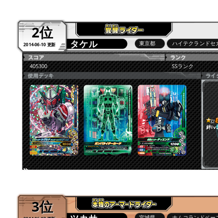
2位
タケル
東京都
ハイテクランドセ
2014-06-10 更新
405300
SSランク
絆lv.
3位
宮城県
ナムコランドベース