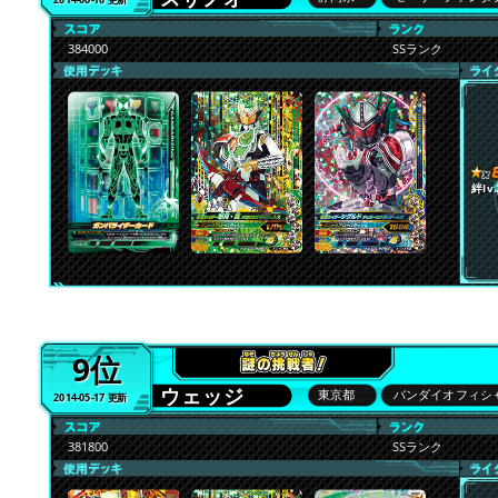
384000
SSランク
絆lv.
9位
ウェッジ
東京都
バンダイオフィシ
2014-05-17 更新
381800
SSランク