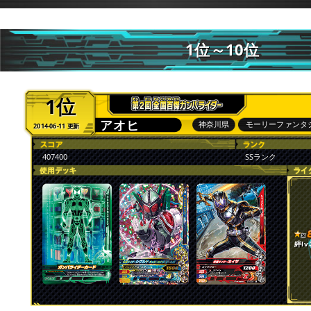
1位～10位
1位
アオヒ
神奈川県
モーリーファンタ
2014-06-11 更新
407400
SSランク
絆lv.