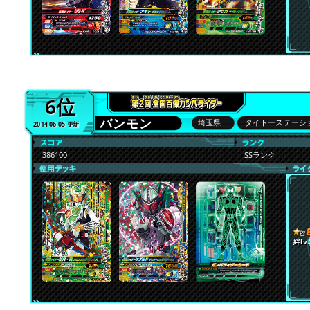
6位
バンモン
埼玉県
タイトーステーシ
2014-06-05 更新
386100
SSランク
絆lv.