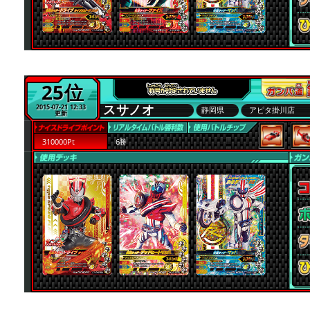
25位
スサノオ
2015-07-21 12:33
静岡県
アピタ掛川店
更新
310000Pt
6勝