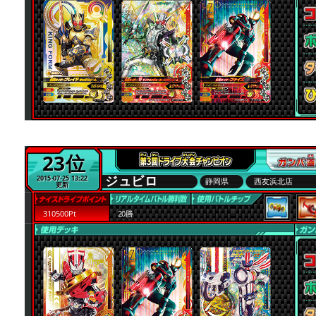
23位
ジュビロ
2015-07-25 13:22
静岡県
西友浜北店
更新
310500Pt
20勝