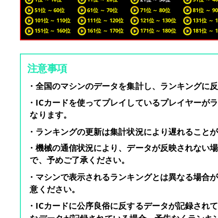
51位 ～ 60位
61位 ～ 70位
71位 ～ 80位
81位 ～ 9
101位 ～ 110位
111位 ～ 120位
121位 ～ 130位
131位 ～ 
151位 ～ 160位
161位 ～ 170位
171位 ～ 180位
181位 ～ 
注意事項
・全国のマシンのデータを集計し、ランキングに
・ICカードを使ってプレイしているプレイヤーが
なります。
・ランキングの更新は集計状況により遅れること
・機械の通信状況により、データが反映されない
で、予めご了承ください。
・マシンで表示されるランキングとは異なる場合
意ください。
・ICカードに公序良俗に反するデータが記録され