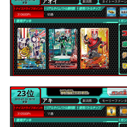
アオイ
2015-07-20 21:34
新潟県
タイトーステー
更新
310600Pt
83勝
23位
アキ
2015-07-19 18:51
新潟県
モーリーファン
更新
310500Pt
11勝