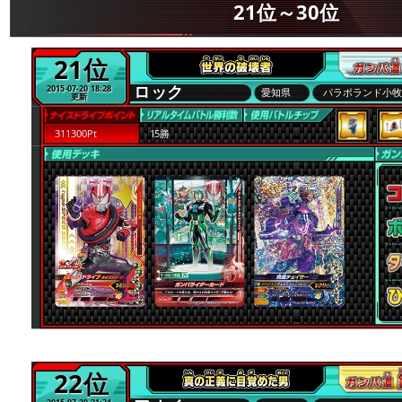
21位～30位
21位
ロック
2015-07-20 18:28
愛知県
パラボランド小
更新
311300Pt
15勝
22位