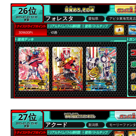
26位
フォレスタ
2015-07-23 12:31
愛知県
アピタ東海荒尾
更新
309600Pt
43勝
27位
アクード
2015-07-25 15:41
新潟県
モーリーファン
更新