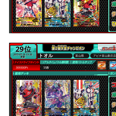
29位
トオル
2015-07-18 13:20
富山県
アピナ富山新庄
更新
309300Pt
33勝