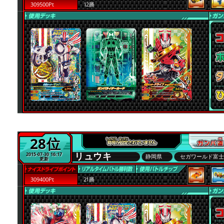
309500Pt
12勝
28位
リュウキ
2015-07-30 16:17
静岡県
セガワールド富
更新
309400Pt
21勝