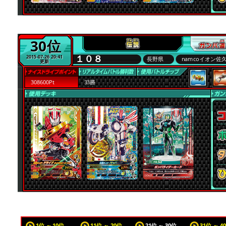
30位
１０８
2015-07-26 20:41
長野県
namcoイオン佐
更新
308600Pt
33勝
1位 ～ 10位
11位 ～ 20位
21位 ～ 30位
31位 ～ 4