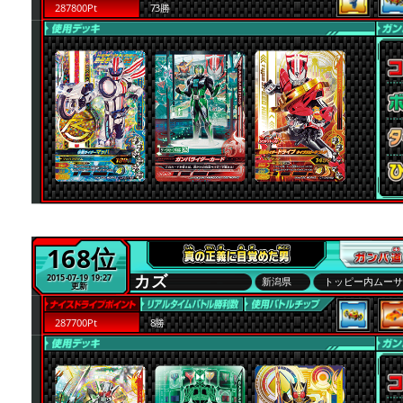
287800Pt
73勝
168位
カズ
2015-07-19 19:27
新潟県
トッピー内ムー
更新
287700Pt
8勝