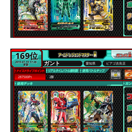
169位
ガント
2015-07-19 17:26
愛知県
ピアゴ吉良店
更新
287500Pt
2勝