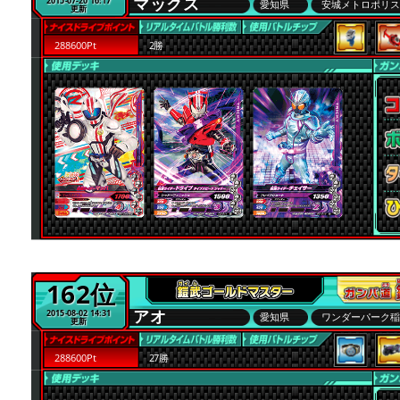
マックス
2015-07-20 16:17
愛知県
安城メトロポリ
更新
288600Pt
2勝
162位
アオ
2015-08-02 14:31
愛知県
ワンダーパーク
更新
288600Pt
27勝