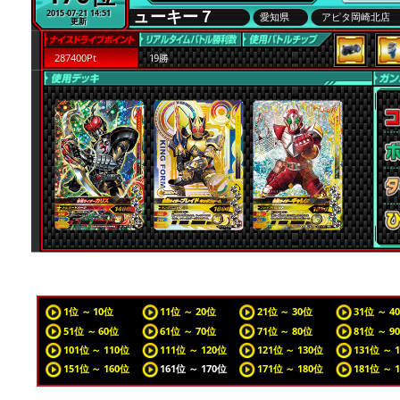
ューキー７
2015-07-21 14:51
愛知県
アピタ岡崎北店
更新
287400Pt
19勝
1位 ～ 10位
11位 ～ 20位
21位 ～ 30位
31位 ～ 4
51位 ～ 60位
61位 ～ 70位
71位 ～ 80位
81位 ～ 9
101位 ～ 110位
111位 ～ 120位
121位 ～ 130位
131位 ～ 
151位 ～ 160位
161位 ～ 170位
171位 ～ 180位
181位 ～ 