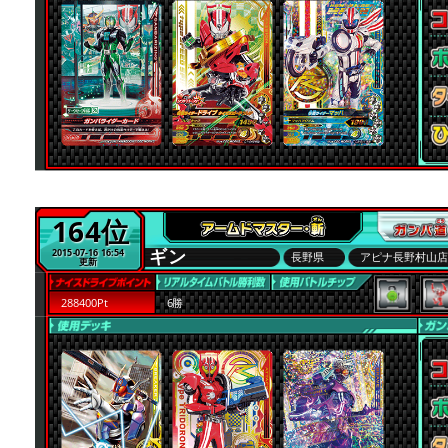
164位
ギン
2015-07-16 16:54
長野県
アピナ長野村山
更新
288400Pt
6勝