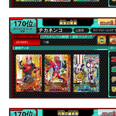
170位
チカネンコ
2015-07-18 12:15
山梨県
ﾀｲﾄｰFｽﾃｰｼｮﾝﾗ
更新
287400Pt
11勝
170位