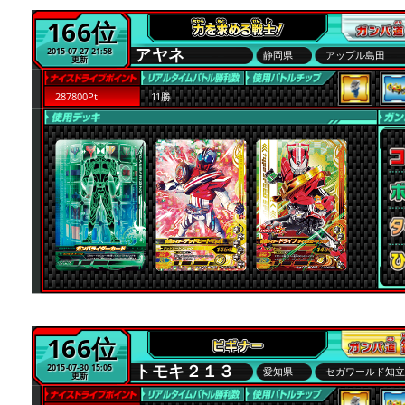
166位
アヤネ
2015-07-27 21:58
静岡県
アップル島田
更新
287800Pt
11勝
166位
トモキ２１３
2015-07-30 15:05
愛知県
セガワールド知
更新