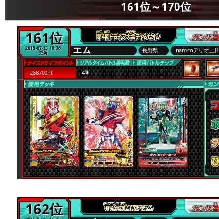
161位～170位
161位
エム
2015-07-23 10:36
長野県
namcoアリオ上
更新
288700Pt
4勝
162位