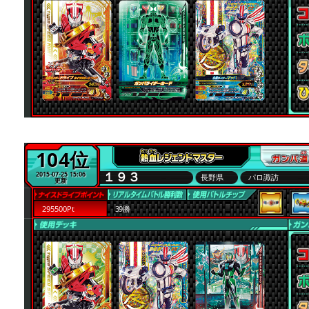
104位
１９３
2015-07-25 15:06
長野県
パロ諏訪
更新
295500Pt
39勝