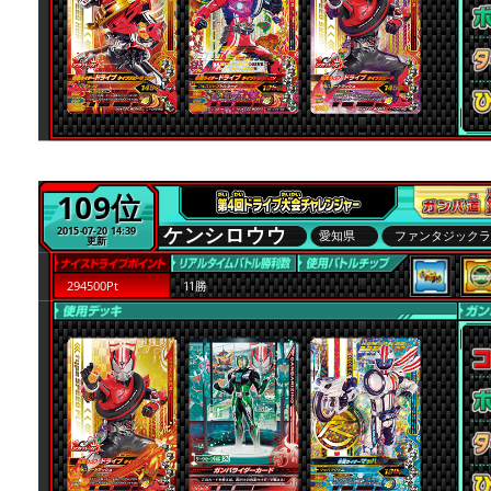
109位
ケンシロウウ
2015-07-20 14:39
愛知県
ファンタジック
更新
294500Pt
11勝