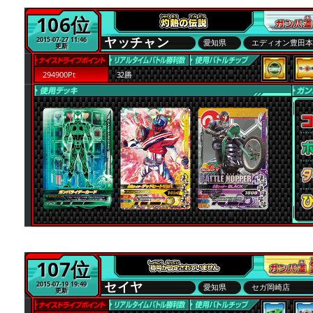
106位
ヤッチャン
2015-07-27 11:46
愛知県
エディオン豊田
更新
294900Pt
32勝
107位
セイヤ
2015-07-19 19:49
愛知県
セガ岡崎店
更新