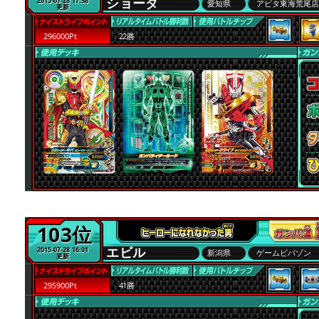
ショータ
2015-07-28 17:38
愛知県
アピタ東海荒尾
更新
296000Pt
22勝
103位
エビル
2015-07-28 16:01
新潟県
ゲームビバゾン
更新
295900Pt
41勝