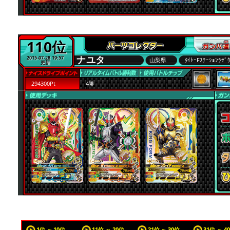
110位
ナユタ
2015-07-28 19:57
山梨県
ﾀｲﾄｰFｽﾃｰｼｮﾝﾗ
更新
294300Pt
4勝
1位 ～ 10位
11位 ～ 20位
21位 ～ 30位
31位 ～ 4