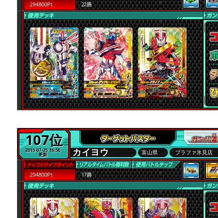
294800Pt
22勝
107位
カイヨウ
2015-07-25 16:56
富山県
プラファ氷見店
更新
294800Pt
17勝