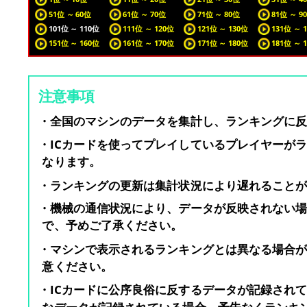
51位 ～ 60位
61位 ～ 70位
71位 ～ 80位
81位 ～ 9
101位 ～ 110位
111位 ～ 120位
121位 ～ 130位
131位 ～ 
151位 ～ 160位
161位 ～ 170位
171位 ～ 180位
181位 ～ 
注意事項
・全国のマシンのデータを集計し、ランキングに
・ICカードを使ってプレイしているプレイヤーが
なります。
・ランキングの更新は集計状況により遅れること
・機械の通信状況により、データが反映されない
で、予めご了承ください。
・マシンで表示されるランキングとは異なる場合
意ください。
・ICカードに公序良俗に反するデータが記録され