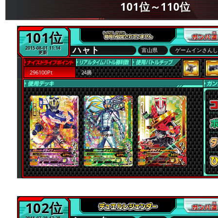
101位～110位
101位
ハャト
2015-08-01 11:14
富山県
ゲームインさん
更新
296100Pt
24勝
102位