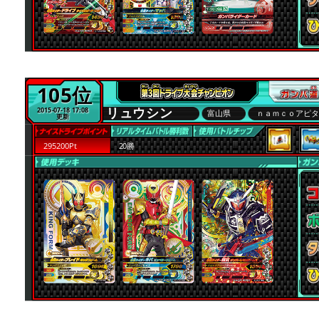
105位
リュウシン
2015-07-18 17:08
富山県
ｎａｍｃｏアピ
更新
295200Pt
20勝