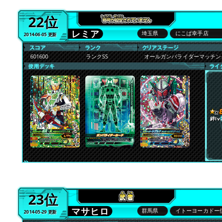
22位
レミア
埼玉県
にこぱ幸手店
2014-06-05 更新
601600
ランクSS
オールガンバライダーマッチ
絆lv.
23位
マサヒロ
群馬県
イトーヨーカドー
2014-05-29 更新