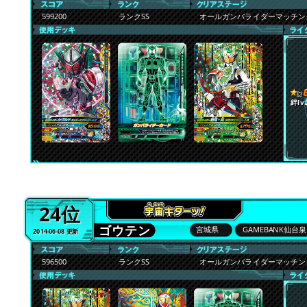
599200
ランクSS
オールガンバライダーマッチ
絆lv.
24位
ゴウテン
宮城県
GAMEBANK仙台泉
2014-06-08 更新
596500
ランクSS
オールガンバライダーマッチ