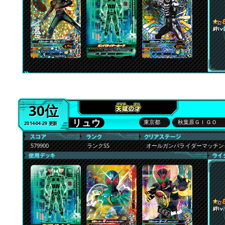
絆lv.
30位
リュウ
東京都
秋葉原ＧＩＧＯ
2014-04-29 更新
579900
ランクSS
オールガンバライダーマッチ
絆lv.