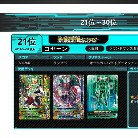
21位～30位
21位
コヤーン
大阪府
ラウンドワンスタ
2014-06-08 更新
604300
ランクSS
オールガンバライダーマッチ
絆lv.