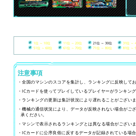
1位 ～ 10位
11位 ～ 20位
21位 ～ 30位
31位 ～ 
51位 ～ 60位
61位 ～ 70位
71位 ～ 80位
81位 ～ 
注意事項
・全国のマシンのスコアを集計し、ランキングに反映して
・ICカードを使ってプレイしているプレイヤーがランキン
・ランキングの更新は集計状況により遅れることがござい
・機械の通信状況により、データが反映されない場合がご
承ください。
・マシンで表示されるランキングとは異なる場合がござい
・ICカードに公序良俗に反するデータが記録されている場