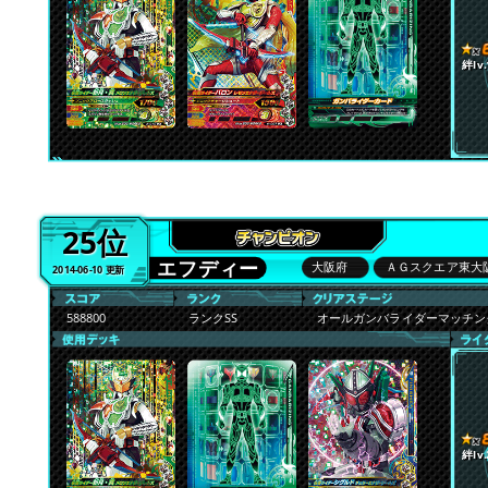
絆lv.
25位
エフディー
大阪府
ＡＧスクエア東大
2014-06-10 更新
588800
ランクSS
オールガンバライダーマッチ
絆lv.