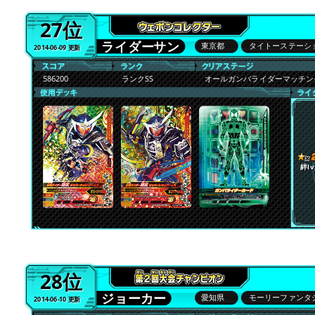
27位
ライダーサン
東京都
タイトーステーシ
2014-06-09 更新
586200
ランクSS
オールガンバライダーマッチ
絆lv
28位
ジョーカー
愛知県
モーリーファンタ
2014-06-10 更新