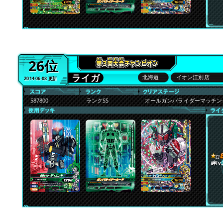
26位
ライガ
北海道
イオン江別店
2014-06-08 更新
587800
ランクSS
オールガンバライダーマッチ
絆lv.