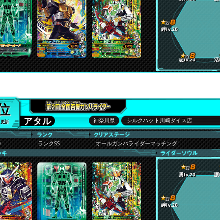
絆lv.20
志lv.20
活l
5位
アタル
神奈川県
シルクハット川崎ダイス店
8 更新
0
ランクSS
オールガンバライダーマッチング
勇lv.20
護l
絆lv.20