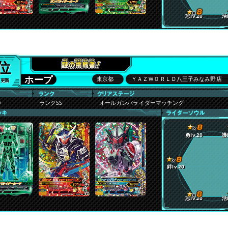
志lv.20
活l
6位
ホープ
東京都
ＹＡＺＷＯＲＬＤ八王子みなみ野店
9 更新
0
ランクSS
オールガンバライダーマッチング
勇lv.20
護l
絆lv.20
志lv.20
活l