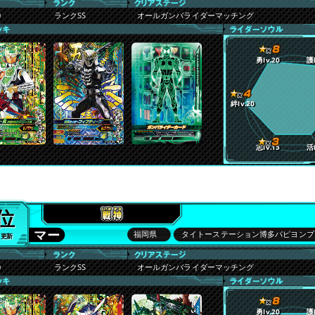
0
ランクSS
オールガンバライダーマッチング
勇lv.20
護l
絆lv.20
志lv.15
活l
9位
マー
福岡県
タイトーステーション博多パピヨンプ
6 更新
0
ランクSS
オールガンバライダーマッチング
勇lv.20
護l