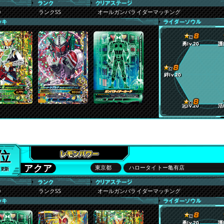
0
ランクSS
オールガンバライダーマッチング
勇lv.20
護l
絆lv.20
志lv.20
活l
4位
アクア
東京都
ハロータイトー亀有店
7 更新
0
ランクSS
オールガンバライダーマッチング
勇lv.20
護l