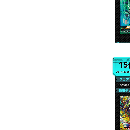
1
2014-06-0
63060