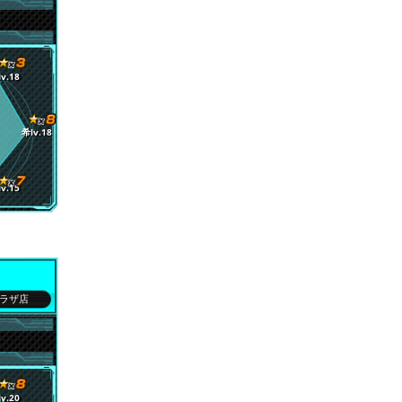
v.18
希lv.18
v.15
ラザ店
v.20