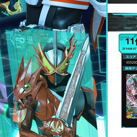
1
2014-06-0
65520