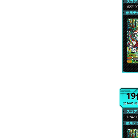
62710
1
2014-05-1
62420