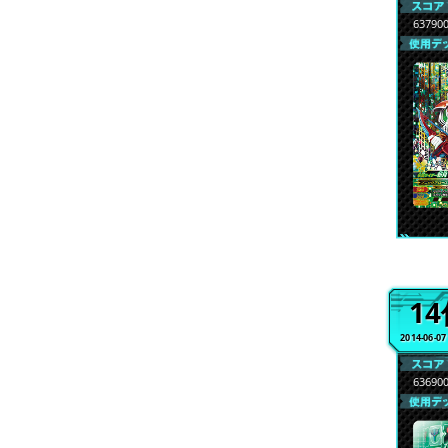
63790
1
2014-06-0
63690