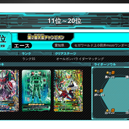
11位～20位
1位
エース
愛知県
セガワールド上小田井mozoワンダー
7 更新
0
ランクSS
オールガンバライダーマッチング
勇lv.20
護l
絆lv.20
志lv.20
活l