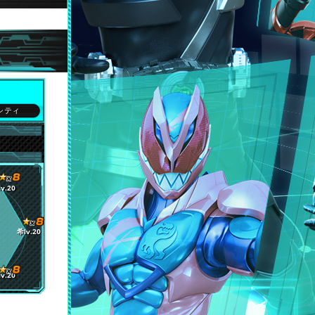
シティ
v.20
希lv.20
v.20