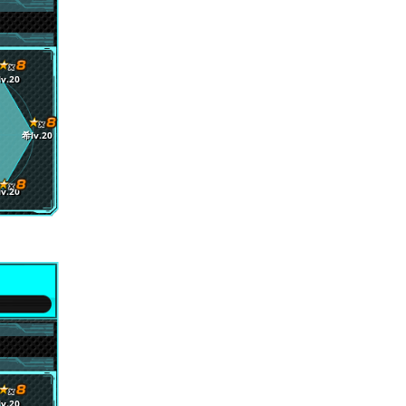
v.20
希lv.20
v.20
v.20