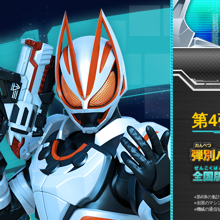
第4
※第4弾の集
※全国のマシ
※機械の通信