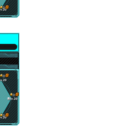
v.20
v.20
希lv.20
v.20