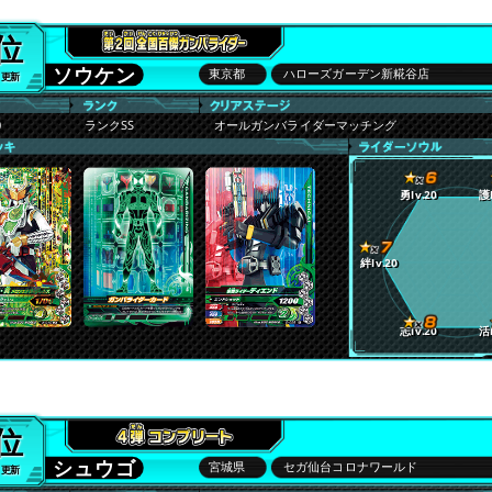
2位
ソウケン
東京都
ハローズガーデン新糀谷店
0 更新
0
ランクSS
オールガンバライダーマッチング
勇lv.20
護l
絆lv.20
志lv.20
活l
3位
シュウゴ
宮城県
セガ仙台コロナワールド
3 更新