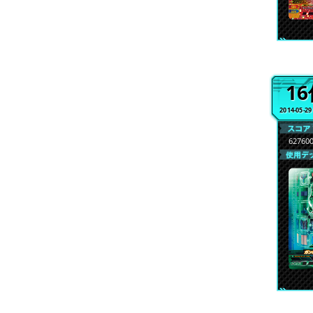
1
2014-05-2
62760