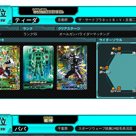
6位
ティーダ
京都府
ザ・サードプラネットＢｉＶｉ京都二
4 更新
0
ランクSS
オールガンバライダーマッチング
勇lv.20
護l
絆lv.20
志lv.20
活l
8位
パパ
千葉県
スポーツウェーブ鉄腕24稲毛長沼店
7 更新