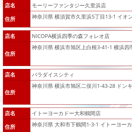
店名
モーリーファンタジー久里浜店
神奈川県 横須賀市久里浜5丁目13-1 イオ
住所
店名
NICOPA横浜四季の森フォレオ店
神奈川県 横浜市旭区上白根3-41-1 横浜
住所
店名
パラダイスシティ
神奈川県 横浜市旭区二俣川1-43-28 ド
住所
店名
イトーヨーカドー大和鶴間店
神奈川県 大和市下鶴間1-3-1 イトーヨー
住所