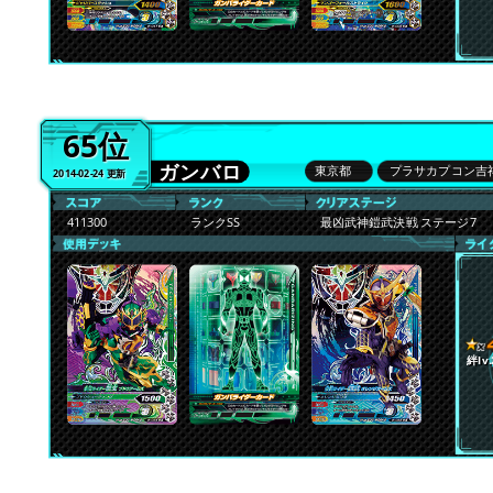
65位
ガンバロ
東京都
プラサカプコン吉
2014-02-24 更新
411300
ランクSS
最凶武神鎧武決戦 ステージ7
絆lv.