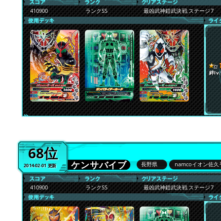
410900
ランクSS
最凶武神鎧武決戦 ステージ7
絆lv.
68位
ケンサバイブ
長野県
namcoイオン佐久
2014-02-01 更新
410900
ランクSS
最凶武神鎧武決戦 ステージ7