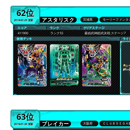
62位
アスタリスク
宮城県
モーリーファンタ
2014-02-20 更新
411900
ランクSS
最凶武神鎧武決戦 ステージ7
絆lv.
63位
ブレイカー
大阪府
ＣＬＵＢＳＥＧＡ
2014-01-30 更新