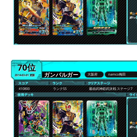
絆lv.
70位
ガンバルガー
大阪府
namco梅田
2014-03-01 更新
410800
ランクSS
最凶武神鎧武決戦 ステージ7
絆lv.