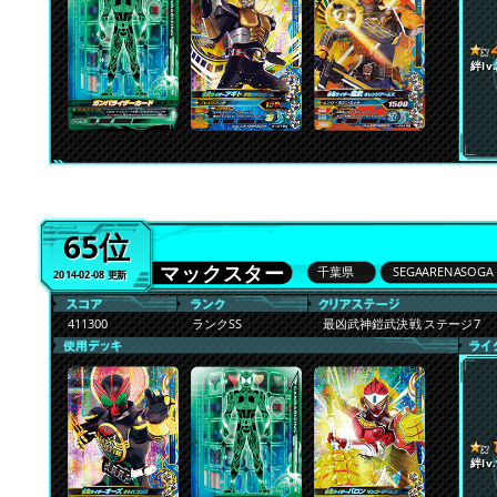
絆lv.
65位
マックスター
千葉県
SEGAARENASOGA
2014-02-08 更新
411300
ランクSS
最凶武神鎧武決戦 ステージ7
絆lv.