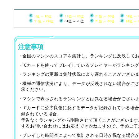
1位 ～ 10位
11位 ～ 20位
21位 ～ 30位
31位 ～ 
51位 ～ 60位
61位 ～ 70位
71位 ～ 80位
81位 ～ 
注意事項
・全国のマシンのスコアを集計し、ランキングに反映して
・ICカードを使ってプレイしているプレイヤーがランキン
・ランキングの更新は集計状況により遅れることがござい
・機械の通信状況により、データが反映されない場合がご
承ください。
・マシンで表示されるランキングとは異なる場合がござい
・ICカードに公序良俗に反するデータが記録されている場
録されている場合、
予告なくランキングから削除させて頂くことがございます
するお問い合わせにはお応えできかねますので、予めご了
・プレイした時間帯によって集計される日時が異なる場合