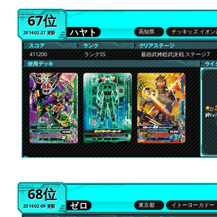
67位
ハヤト
高知県
チッキッズ イオ
2014-02-27 更新
411200
ランクSS
最凶武神鎧武決戦 ステージ7
絆lv.
68位
ゼロ
東京都
イトーヨーカドー
2014-02-09 更新