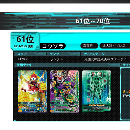
61位～70位
61位
コウソラ
京都府
北大路ビブレ店
2014-02-24 更新
412000
ランクSS
最凶武神鎧武決戦 ステージ7
絆lv.