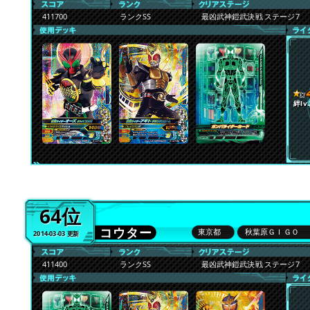
411700
ランクSS
最凶武神鎧武決戦 ステージ7
絆lv.
64位
コウター
東京都
秋葉原ＧＩＧＯ
2014-03-03 更新
411400
ランクSS
最凶武神鎧武決戦 ステージ7