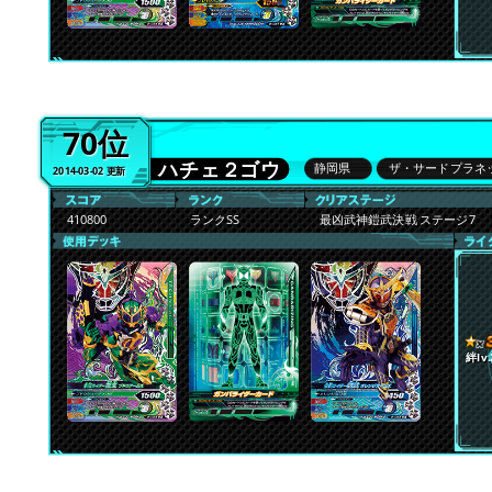
70位
ハチェ２ゴウ
静岡県
ザ・サードプラネ
2014-03-02 更新
410800
ランクSS
最凶武神鎧武決戦 ステージ7
絆lv.