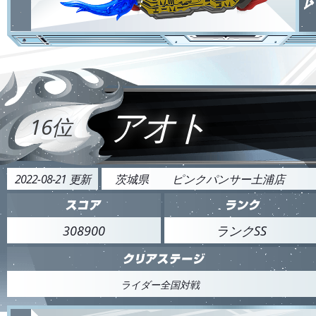
アオト
16位
2022-08-21 更新
茨城県
ピンクパンサー土浦店
308900
ランクSS
ライダー全国対戦