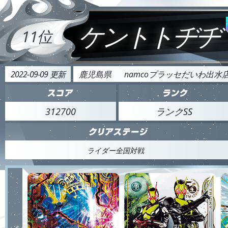
ケントトヂヂ
11位
2022-09-09 更新
鹿児島県
namcoプラッセだいわ出水
312700
ランクSS
ライダー全国対戦