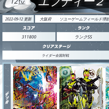
エフディー２
12位
2022-09-12 更新
大阪府
ソユーゲームフィールド堺
311800
ランクSS
ライダー全国対戦