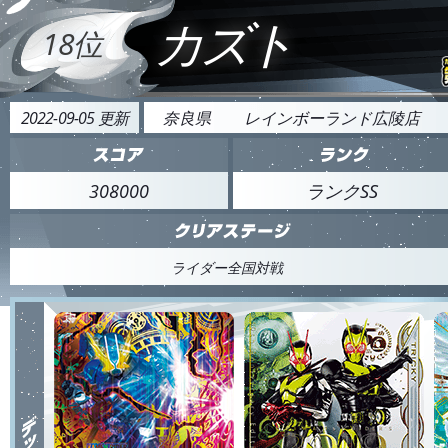
カズト
18位
2022-09-05 更新
奈良県
レインボーランド広陵店
308000
ランクSS
ライダー全国対戦