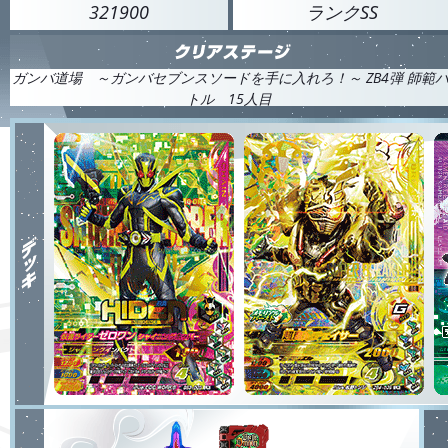
321900
ランクSS
ガンバ道場 ～ガンバセブンスソードを手に入れろ！～ ZB4弾 師範
トル 15人目