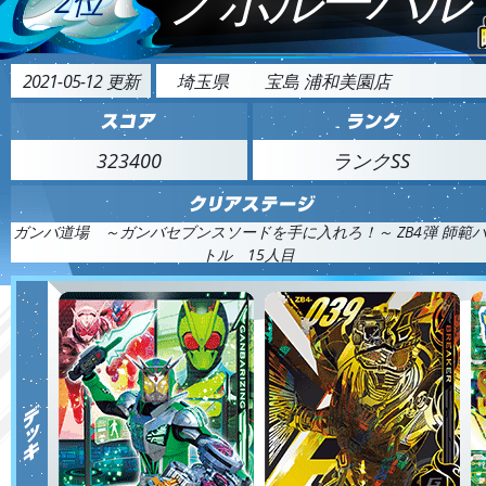
2位
2021-05-12 更新
埼玉県
宝島 浦和美園店
323400
ランクSS
ガンバ道場 ～ガンバセブンスソードを手に入れろ！～ ZB4弾 師範
トル 15人目