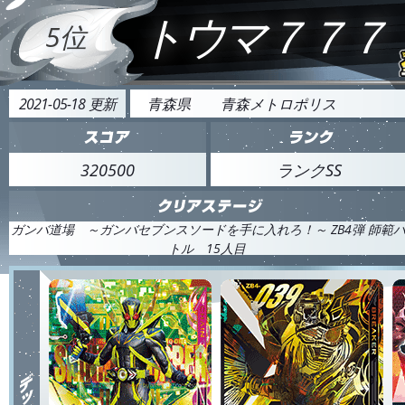
トウマ７７７
5位
2021-05-18 更新
青森県
青森メトロポリス
320500
ランクSS
ガンバ道場 ～ガンバセブンスソードを手に入れろ！～ ZB4弾 師範
トル 15人目