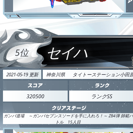
セイハ
5位
2021-05-19 更新
神奈川県
タイトーステーション小田
320500
ランクSS
ガンバ道場 ～ガンバセブンスソードを手に入れろ！～ ZB4弾 師範
トル 15人目