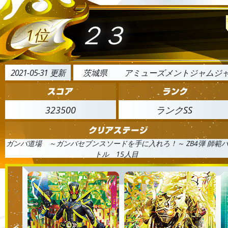
２３
1位
2021-05-31 更新
茨城県
アミューズメントジャムジ
323500
ランクSS
ガンバ道場 ～ガンバセブンスソードを手に入れろ！～ ZB4弾 師範
トル 15人目