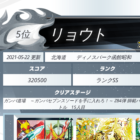
リョウト
5位
2021-05-22 更新
北海道
ディノスパーク函館昭和
320500
ランクSS
ガンバ道場 ～ガンバセブンスソードを手に入れろ！～ ZB4弾 師範
トル 15人目