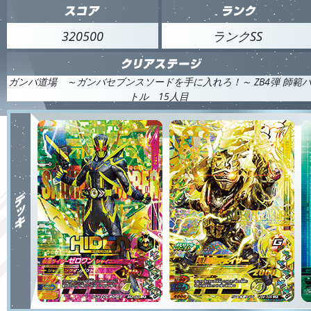
320500
ランクSS
ガンバ道場 ～ガンバセブンスソードを手に入れろ！～ ZB4弾 師範
トル 15人目