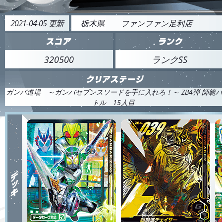
2021-04-05 更新
栃木県
ファンファン足利店
320500
ランクSS
ガンバ道場 ～ガンバセブンスソードを手に入れろ！～ ZB4弾 師範
トル 15人目