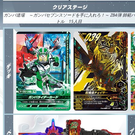
ガンバ道場 ～ガンバセブンスソードを手に入れろ！～ ZB4弾 師範
トル 15人目