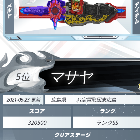
マサヤ
5位
2021-05-23 更新
広島県
お宝買取団東広島
320500
ランクSS