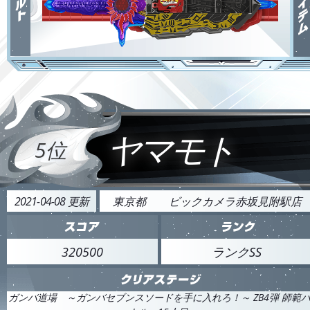
ヤマモト
5位
2021-04-08 更新
東京都
ビックカメラ赤坂見附駅店
320500
ランクSS
ガンバ道場 ～ガンバセブンスソードを手に入れろ！～ ZB4弾 師範