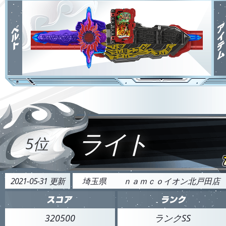
ライト
5位
2021-05-31 更新
埼玉県
ｎａｍｃｏイオン北戸田店
320500
ランクSS