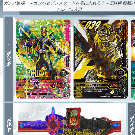
ガンバ道場 ～ガンバセブンスソードを手に入れろ！～ ZB4弾 師範
トル 15人目