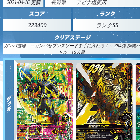
2021-04-16 更新
長野県
アピナ塩尻店
323400
ランクSS
ガンバ道場 ～ガンバセブンスソードを手に入れろ！～ ZB4弾 師範
トル 15人目