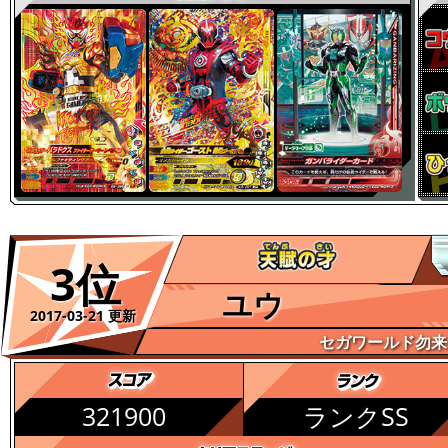
3位
ユウ
2017-03-21 更新
セガワールド勿来
321900
ランクSS