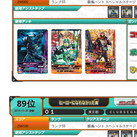
294900
ランクSS
眼魂ハント スペシャルステージ
89位
０１
2015-11-25 更新
東京都
ＣＬＵＢＳＥＧＡ
294100
ランクSS
眼魂ハント スペシャルステージ