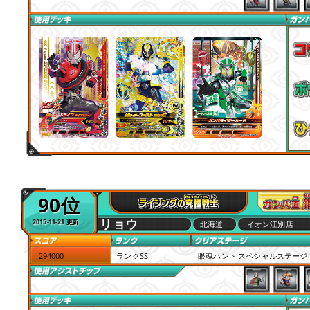
90位
リョウ
2015-11-21 更新
北海道
イオン江別店
294000
ランクSS
眼魂ハント スペシャルステージ