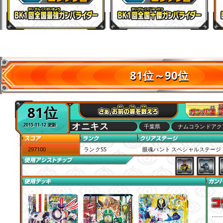
※最終ランキング公開後、ICカードを読み込んでプ
81位～90位
す。
81位
オニキス
2015-11-12 更新
千葉県
ナムコランドアク
297100
ランクSS
眼魂ハント スペシャルステージ