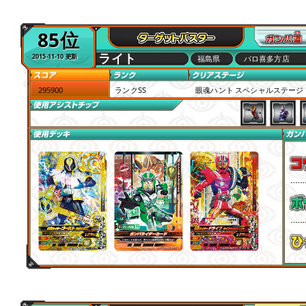
85位
ライト
2015-11-10 更新
福島県
パロ喜多方店
295900
ランクSS
眼魂ハント スペシャルステージ