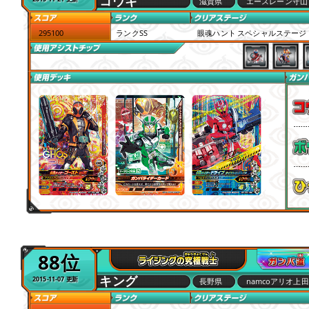
コウキ
滋賀県
エースレーン守山
295100
ランクSS
眼魂ハント スペシャルステージ
88位
キング
2015-11-07 更新
長野県
namcoアリオ上