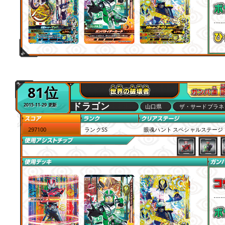
81位
ドラゴン
2015-11-29 更新
山口県
ザ・サードプラネ
297100
ランクSS
眼魂ハント スペシャルステージ