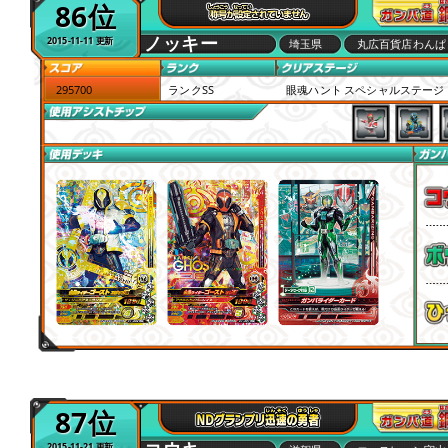
86位
ノッキー
2015-11-11 更新
埼玉県
丸広百貨店わんぱ
295700
ランクSS
眼魂ハント スペシャルステージ
87位
2015-11-21 更新