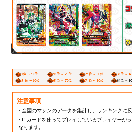
1位 ～ 10位
11位 ～ 20位
21位 ～ 30位
31位 ～ 4
51位 ～ 60位
61位 ～ 70位
71位 ～ 80位
81位 ～ 9
注意事項
・全国のマシンのデータを集計し、ランキングに
・ICカードを使ってプレイしているプレイヤーが
なります。