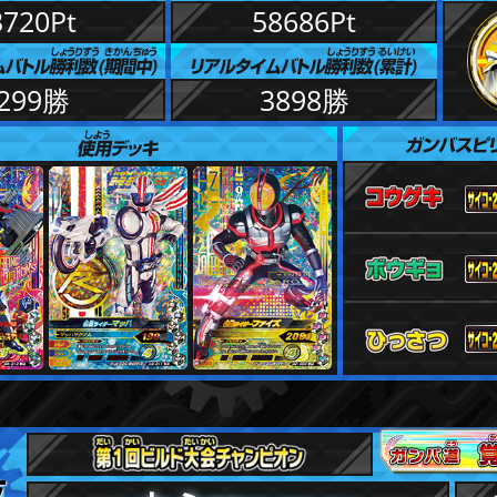
3720Pt
58686Pt
299勝
3898勝
位