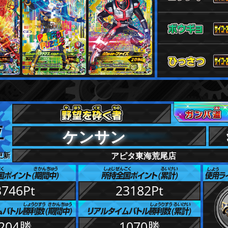
位
ケンサン
 更新
アピタ東海荒尾店
3746Pt
23182Pt
204勝
1070勝