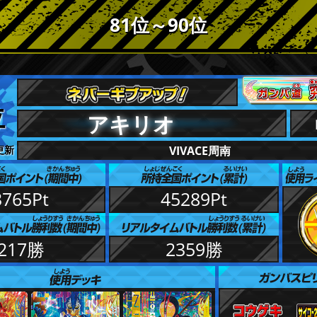
81位～90位
位
アキリオ
 更新
VIVACE周南
3765Pt
45289Pt
217勝
2359勝