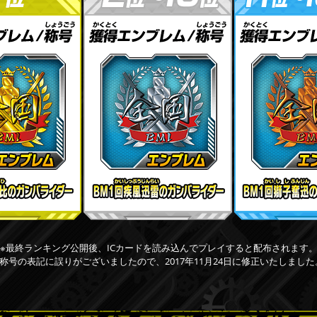
※最終ランキング公開後、ICカードを読み込んでプレイすると配布されます
※称号の表記に誤りがございましたので、2017年11月24日に修正いたしました