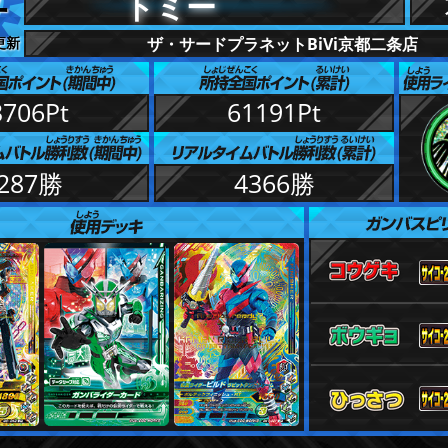
トミー
 更新
ザ・サードプラネットBiVi京都二条店
3706Pt
61191Pt
287勝
4366勝