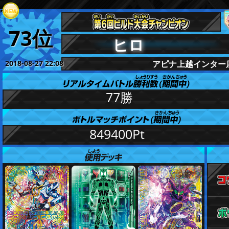
73位
ヒロ
2018-08-27 22:08
アピナ上越インター
更新
77勝
849400Pt