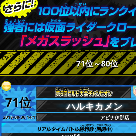
71位～80位
71位
ハルキカメン
2018-08-30 14:11
アピナ伊那店
更新