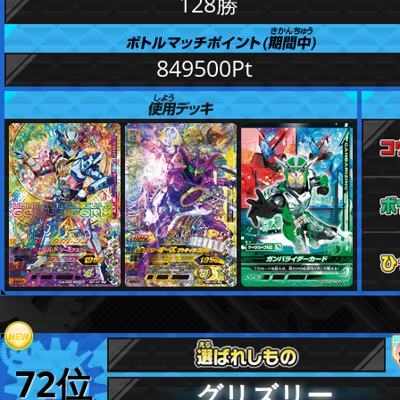
128勝
849500Pt
72位
グリズリー