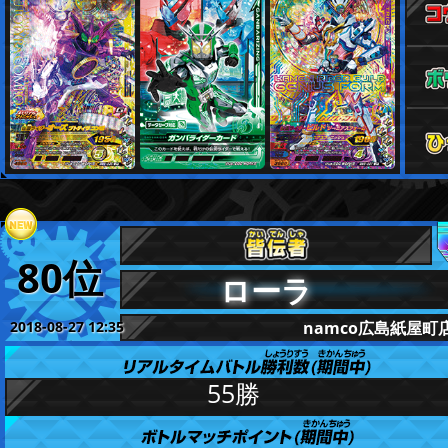
80位
ローラ
2018-08-27 12:35
namco広島紙屋町
更新
55勝