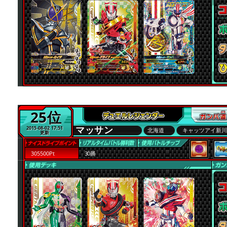
25位
マッサン
2015-08-02 17:51
北海道
キャッツアイ新
更新
305500Pt
30勝