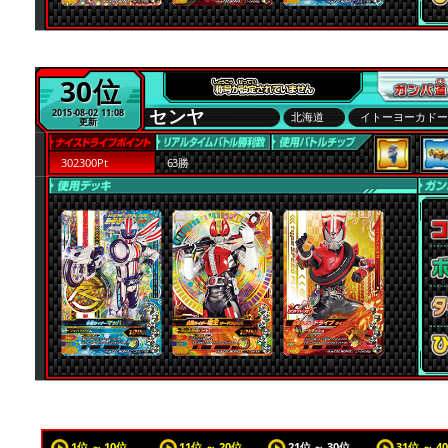
30位
センヤ
2015-08-02 11:08
北海道
イトーヨーカド
更新
302300Pt
63勝
1位 ～ 10位
11位 ～ 20位
21位 ～ 30位
31位 ～ 4