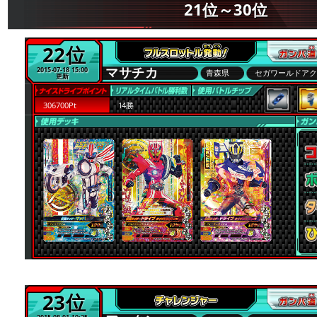
21位～30位
22位
マサチカ
2015-07-18 15:00
青森県
セガワールドア
更新
306700Pt
14勝
23位