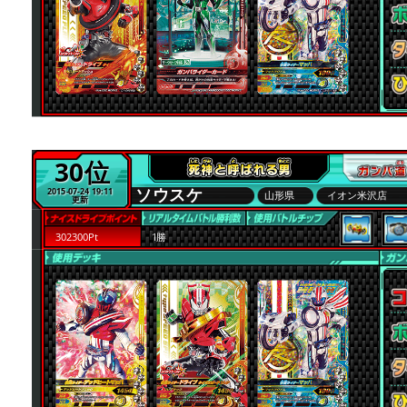
30位
ソウスケ
2015-07-24 19:11
山形県
イオン米沢店
更新
302300Pt
1勝