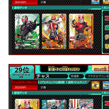
304100Pt
21勝
29位
チャス
2015-07-29 10:19
宮城県
プラサカプコン
更新
302500Pt
21勝