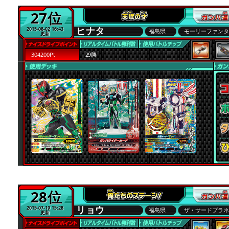
27位
ヒナタ
2015-08-02 16:43
福島県
モーリーファン
更新
304200Pt
29勝
28位
リョウ
2015-07-19 15:28
福島県
ザ・サードプラ
更新