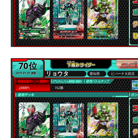
70位
リョウタ
愛知県
ビバーチ大府店
2015-01-25 更新
2488Pt
162勝