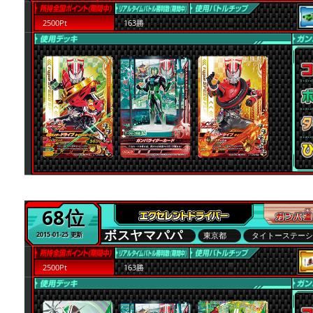
2500Pt
163勝
68位
ボスヤマパパ
東京都
タイトーステー
2015-01-25 更新
2500Pt
163勝