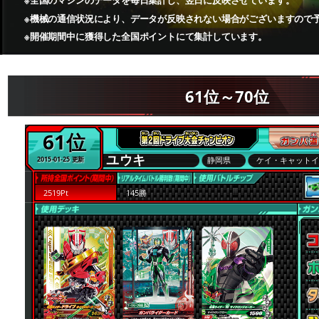
※全国のマシンのデータを毎日集計し、翌日に反映させています。
※機械の通信状況により、データが反映されない場合がございますので
※開催期間中に獲得した全国ポイントにて集計しています。
61位～70位
61位
ユウキ
静岡県
ケイ・キャット
2015-01-25 更新
2519Pt
145勝