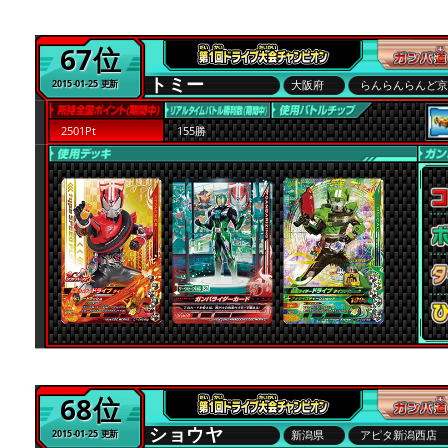
67位
トミー
大阪府
らんらんらんど
2015-01-25 更新
2501Pt
155勝
68位
ショウヤ
新潟県
アピタ新潟西店
2015-01-25 更新