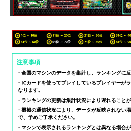
1位 ～ 10位
11位 ～ 20位
21位 ～ 30位
31位 ～ 4
51位 ～ 60位
61位 ～ 70位
71位 ～ 80位
81位 ～ 9
注意事項
・全国のマシンのデータを集計し、ランキングに
・ICカードを使ってプレイしているプレイヤーが
なります。
・ランキングの更新は集計状況により遅れること
・機械の通信状況により、データが反映されない
で、予めご了承ください。
・マシンで表示されるランキングとは異なる場合