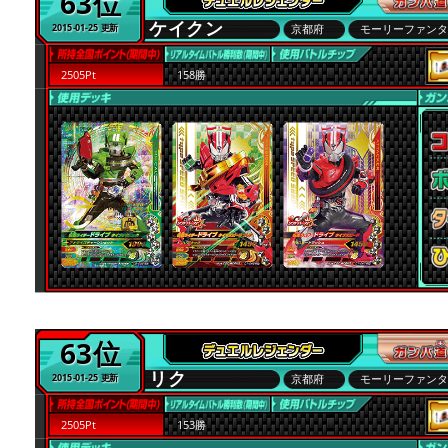
63位
ケイクン
京都府
モーリーファン
2015-01-25 更新
2505Pt
158勝
63位
リク
京都府
モーリーファン
2015-01-25 更新
2505Pt
153勝