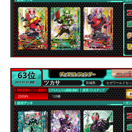
63位
ツカサ
宮城県
セガワールドセ
2015-01-25 更新
2505Pt
129勝